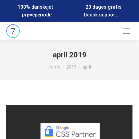
100% danskejet
20 dages gratis
prøveperiode
Dansk support
Search:
april 2019
You are here:
Home
2019
april