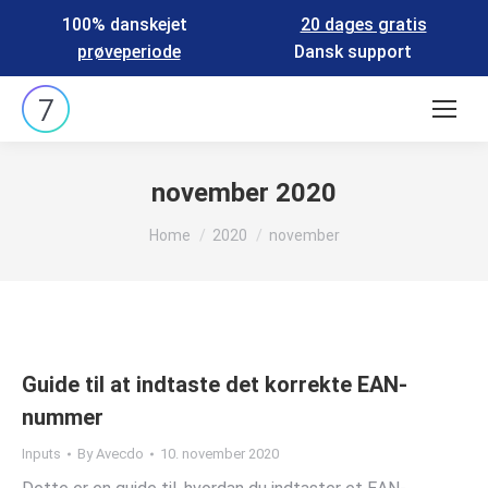
100% danskejet
20 dages gratis
prøveperiode
Dansk support
Search:
november 2020
You are here:
Home
2020
november
Guide til at indtaste det korrekte EAN-
nummer
Inputs
By
Avecdo
10. november 2020