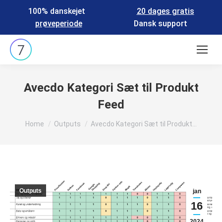
100% danskejet
20 dages gratis
prøveperiode
Dansk support
Search:
Avecdo Kategori Sæt til Produkt
Feed
You are here:
Home
Outputs
Avecdo Kategori Sæt til Produkt…
Outputs
jan
16
2024